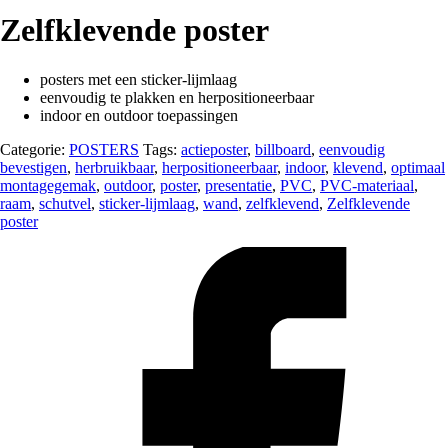
Zelfklevende poster
posters met een sticker-lijmlaag
eenvoudig te plakken en herpositioneerbaar
indoor en outdoor toepassingen
Categorie:
POSTERS
Tags:
actieposter
,
billboard
,
eenvoudig
bevestigen
,
herbruikbaar
,
herpositioneerbaar
,
indoor
,
klevend
,
optimaal
montagegemak
,
outdoor
,
poster
,
presentatie
,
PVC
,
PVC-materiaal
,
raam
,
schutvel
,
sticker-lijmlaag
,
wand
,
zelfklevend
,
Zelfklevende
poster