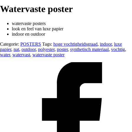
Watervaste poster
watervaste posters
look en feel van luxe papier
indoor en outdoor
Categorie:
POSTERS
Tags:
hoge vochtigheidsgraad
,
indoor
,
luxe
papier
,
nat
,
outdoor
,
polyester
,
poster
,
synthetisch materiaal
,
vochtig
,
water
,
watervast
,
watervaste poster