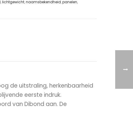
d
,
lichtgewicht
,
naamsbekendheid
,
panelen
,
og de uitstraling, herkenbaarheid
ijvende eerste indruk.
 bord van Dibond aan. De