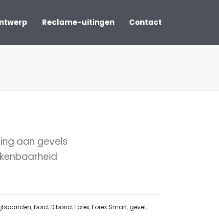
ontwerp
Reclame-uitingen
Contact
ing aan gevels
erkenbaarheid
ijfspanden
,
bord
,
Dibond
,
Forex
,
Forex Smart
,
gevel
,