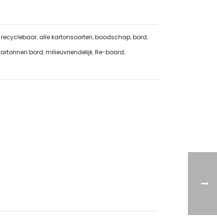
 recyclebaar
,
alle kartonsoorten
,
boodschap
,
bord
,
kartonnen bord
,
milieuvriendelijk
,
Re-board
,