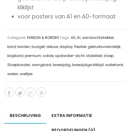
kliklijst
voor posters van A1 en A0-formaat
Categorie:
PANELEN & BORDEN
Tags:
A0
,
A1
,
aandachtstrekker
,
bord
,
borden
,
budget
,
deluxe
,
display
,
flexibel
,
gebruiksvriendelijk
,
klapbord
,
premium
,
solide
,
spatwater-dicht
,
stabiliteit
,
stoep
,
Stoepborden
,
swingbord
,
tweezijdig
,
tweezijdige kliklijst
,
watertank
,
wielen
,
wieltjes
BESCHRIJVING
EXTRA INFORMATIE
BEOORDELINGEN (0)