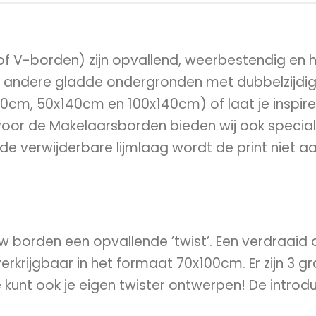
V-borden) zijn opvallend, weerbestendig en h
f andere gladde ondergronden met dubbelzijdi
00cm, 50x140cm en 100x140cm) of laat je inspir
oor de Makelaarsborden bieden wij ook special
 de verwijderbare lijmlaag wordt de print niet 
w borden een opvallende ’twist’. Een verdraaid o
verkrijgbaar in het formaat 70x100cm. Er zijn 3 
 je kunt ook je eigen twister ontwerpen! De intro