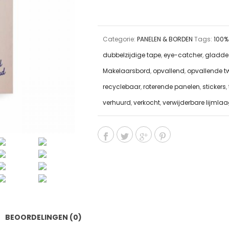
Categorie:
PANELEN & BORDEN
Tags:
100%
dubbelzijdige tape
,
eye-catcher
,
gladde
Makelaarsbord
,
opvallend
,
opvallende tw
recyclebaar
,
roterende panelen
,
stickers
,
verhuurd
,
verkocht
,
verwijderbare lijmla
BEOORDELINGEN (0)