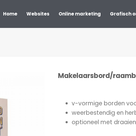
Home
Websites
Online marketing
Grafisch 
Makelaarsbord/raamb
v-vormige borden voor
weerbestendig en her
optioneel met draaie