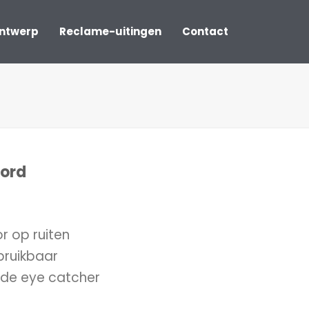
ontwerp
Reclame-uitingen
Contact
ord
 op ruiten
bruikbaar
nde eye catcher