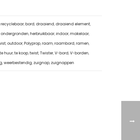
 recyclebaar
,
bord
,
draaiend
,
draaiend element
,
 ondergronden
,
herbruikbaar
,
indoor
,
makelaar
,
ist
,
outdoor
,
Polyprop
,
raam
,
raambord
,
ramen
,
te huur
,
te koop
,
twist
,
Twister
,
V-bord
,
V-borden
,
ag
,
weerbestendig
,
zuignap
,
zuignappen