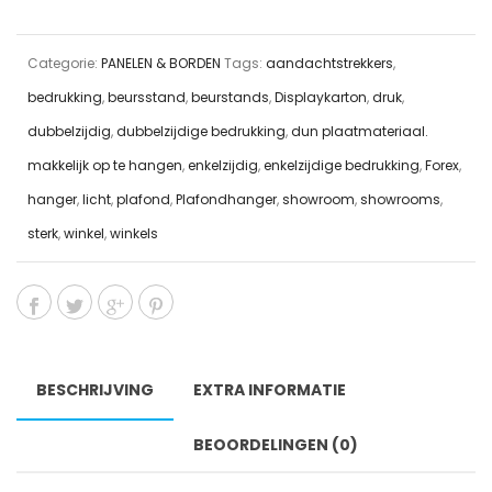
Categorie:
PANELEN & BORDEN
Tags:
aandachtstrekkers
,
bedrukking
,
beursstand
,
beurstands
,
Displaykarton
,
druk
,
dubbelzijdig
,
dubbelzijdige bedrukking
,
dun plaatmateriaal.
makkelijk op te hangen
,
enkelzijdig
,
enkelzijdige bedrukking
,
Forex
,
hanger
,
licht
,
plafond
,
Plafondhanger
,
showroom
,
showrooms
,
sterk
,
winkel
,
winkels
BESCHRIJVING
EXTRA INFORMATIE
BEOORDELINGEN (0)