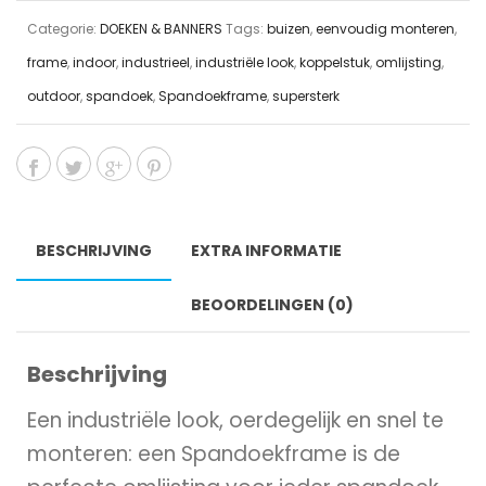
Categorie:
DOEKEN & BANNERS
Tags:
buizen
,
eenvoudig monteren
,
frame
,
indoor
,
industrieel
,
industriële look
,
koppelstuk
,
omlijsting
,
outdoor
,
spandoek
,
Spandoekframe
,
supersterk
BESCHRIJVING
EXTRA INFORMATIE
BEOORDELINGEN (0)
Beschrijving
Een industriële look, oerdegelijk en snel te
monteren: een Spandoekframe is de