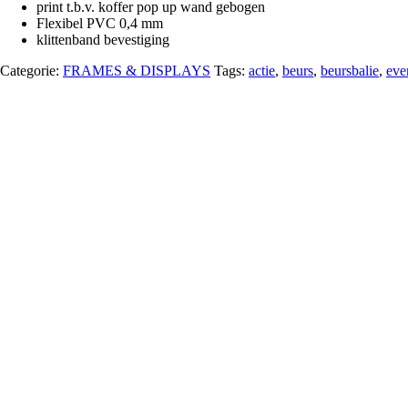
print t.b.v. koffer pop up wand gebogen
Flexibel PVC 0,4 mm
klittenband bevestiging
Categorie:
FRAMES & DISPLAYS
Tags:
actie
,
beurs
,
beursbalie
,
eve