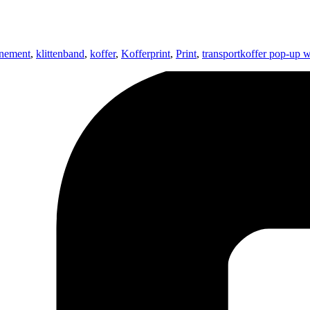
nement
,
klittenband
,
koffer
,
Kofferprint
,
Print
,
transportkoffer pop-up 