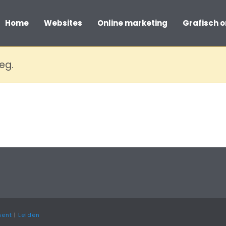
Home
Websites
Online marketing
Grafisch 
eg.
ment
|
Leiden