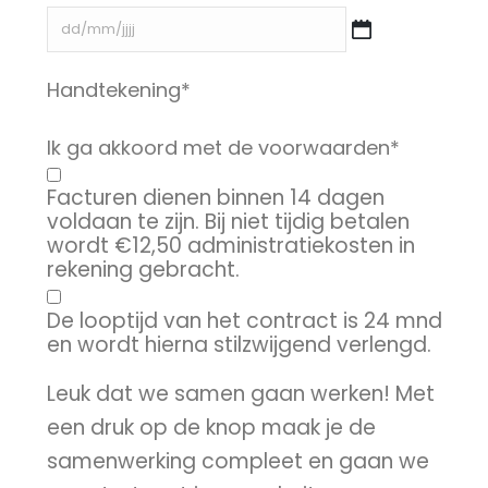
DD
slash
Handtekening
*
MM
slash
JJJJ
Ik ga akkoord met de voorwaarden
*
Facturen dienen binnen 14 dagen
voldaan te zijn. Bij niet tijdig betalen
wordt €12,50 administratiekosten in
rekening gebracht.
De looptijd van het contract is 24 mnd
en wordt hierna stilzwijgend verlengd.
Leuk dat we samen gaan werken! Met
een druk op de knop maak je de
samenwerking compleet en gaan we