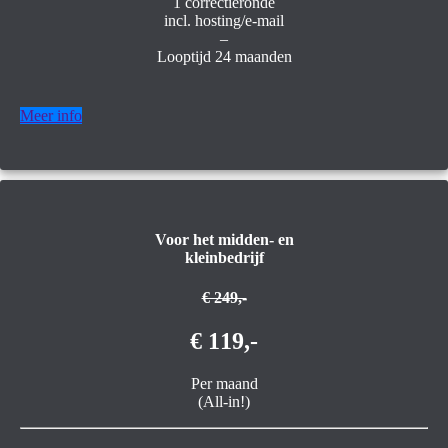
1 correctieronde
incl. hosting/e-mail
–
Looptijd 24 maanden
Meer info
Voor het midden- en
kleinbedrijf
€ 249,-
€ 119,-
Per maand
(All-in!)