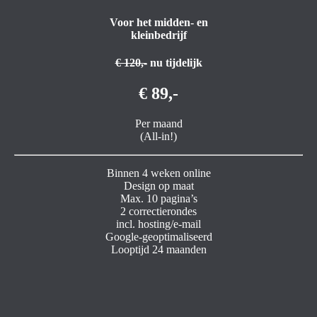
Voor het midden- en
kleinbedrijf
€ 120,-
nu tijdelijk
€ 89,-
Per maand
(All-in!)
Binnen 4 weken online
Design op maat
Max. 10 pagina’s
2 correctierondes
incl. hosting/e-mail
Google-geoptimaliseerd
Looptijd 24 maanden