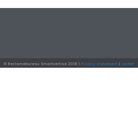
© Reclamebureau Smartvertise 2018 |
Privacy statement
|
Leiden