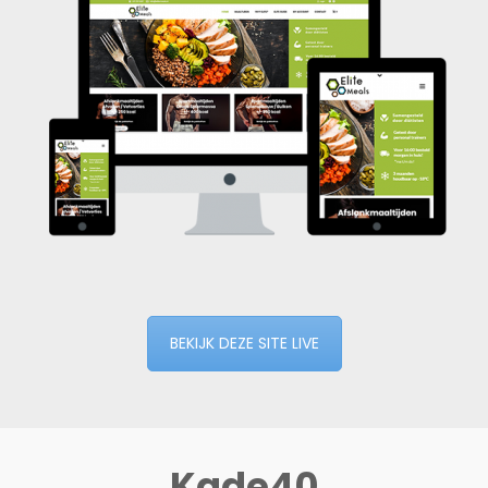
BEKIJK DEZE SITE LIVE
Kade40