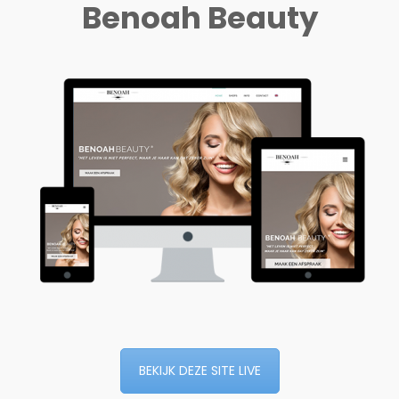
Benoah Beauty
BEKIJK DEZE SITE LIVE