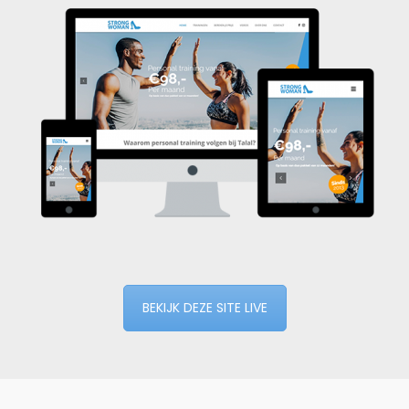
BEKIJK DEZE SITE LIVE