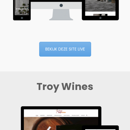
BEKIJK DEZE SITE LIVE
Troy Wines