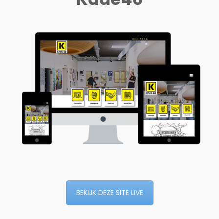
BEKIJK DEZE SITE LIVE