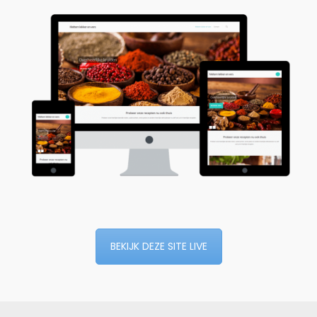
BEKIJK DEZE SITE LIVE