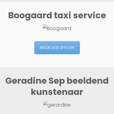
Boogaard taxi service
BEKIJK DEZE SITE LIVE
Geradine Sep beeldend
kunstenaar