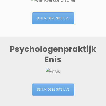
BEKIJK DEZE SITE LIVE
Psychologenpraktijk
Enis
BEKIJK DEZE SITE LIVE