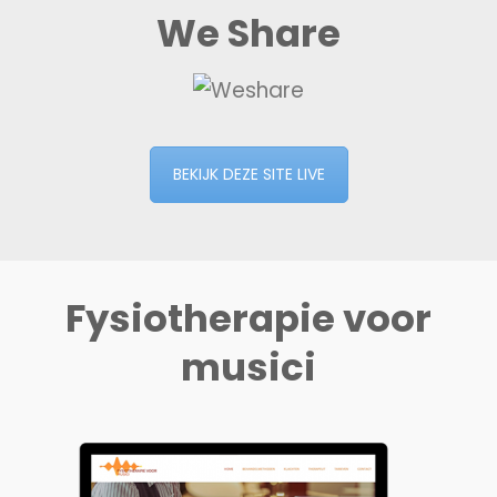
We Share
BEKIJK DEZE SITE LIVE
Fysiotherapie voor
musici