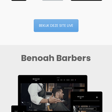
BEKIJK DEZE SITE LIVE
Benoah Barbers