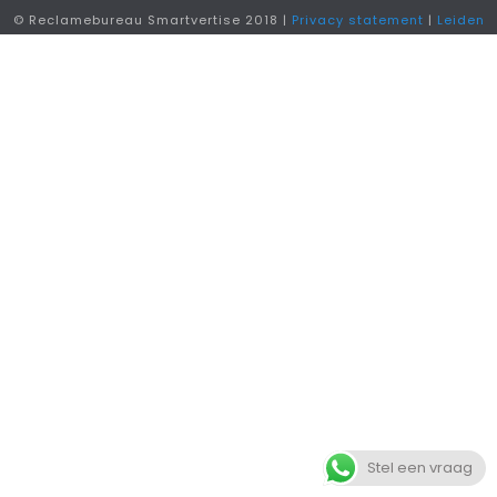
© Reclamebureau Smartvertise 2018 |
Privacy statement
|
Leiden
Stel een vraag